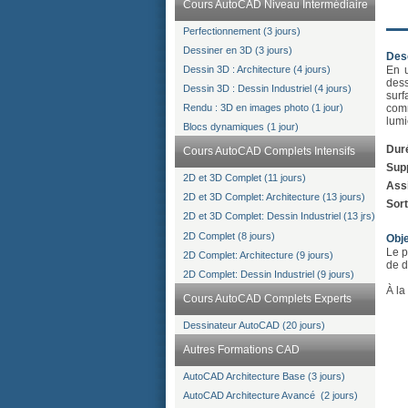
Cours AutoCAD Niveau Intermédiaire
Perfectionnement (3 jours)
Dessiner en 3D (3 jours)
Desc
Dessin 3D : Architecture (4 jours)
En u
dess
Dessin 3D : Dessin Industriel (4 jours)
surf
comm
Rendu : 3D en images photo (1 jour)
lumi
Blocs dynamiques (1 jour)
Dur
Cours AutoCAD Complets Intensifs
Supp
2D et 3D Complet (11 jours)
Assi
2D et 3D Complet: Architecture (13 jours)
Sort
2D et 3D Complet: Dessin Industriel (13 jrs)
2D Complet (8 jours)
Obje
Le p
2D Complet: Architecture (9 jours)
de d
2D Complet: Dessin Industriel (9 jours)
À la
Cours AutoCAD Complets Experts
Dessinateur AutoCAD (20 jours)
Autres Formations CAD
AutoCAD Architecture Base (3 jours)
AutoCAD Architecture Avancé (2 jours)