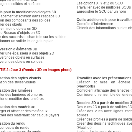
Les options X, Y et Z du SCU
age de solides et surfaces
Travailler avec de multiples SCUs
Enregistrer le SCU par un nom
ls pour la modification d’objets 3D
acement et rotation dans l’espace 3D
Outils additionnels pour travaille
ion des composants des solides
Contrôle d'interférence
ner des objets
Obtenir des informations sur les o
e miroir d’objets en 3D
e Réseau d’objets en 3D
e des raccords et chanfrein sur les solides
ionner un solide le long d’un plan
version d’éléments 3D
ter une épaisseur à des objets 2D
ertir des objets en surfaces
ertir des objets en solides
IE 2: Jour 3 (Rendu : 3D en images photo)
isation des styles visuels
Travailler avec les présentations
tion des styles visuels
Création et mise en échelle 
(Viewports)
isation des lumières
Contrôler l’affichage des fenêtres 
ter des lumières et ombres
Configurer un ensemble de fenêt
ter et modifier des lumières
Dessins 2D à partir de modèles 
isation des matériaux
Des vues 2D à partir de solides 3
ger et attacher des matériaux
Créer des vues avec lignes cach
cher des matériaux par calque (layer)
solides
Créer des profiles à partir de solid
isation du rendu
Créer des dessins techniques av
concepts du rendu
(Flatshot)
options avancés du rendu
Insérer des images de rendu