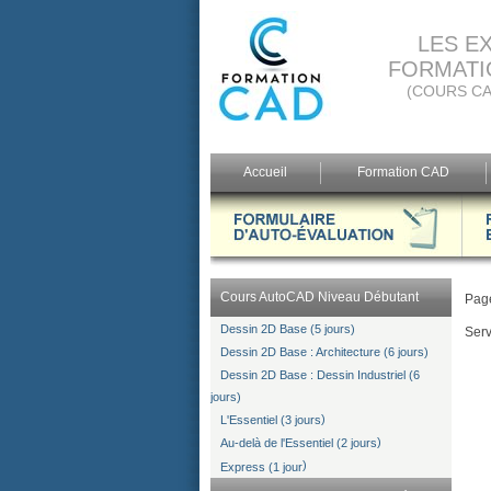
LES E
FORMATI
(COURS CA
Accueil
Formation CAD
Cours AutoCAD Niveau Débutant
Page
Dessin 2D Base (5 jours)
Serv
Dessin 2D Base : Architecture (6 jours)
Dessin 2D Base : Dessin Industriel (6
jours)
)
L'Essentiel (3 jours
)
Au-delà de l'Essentiel (2 jours
)
Express (1 jour